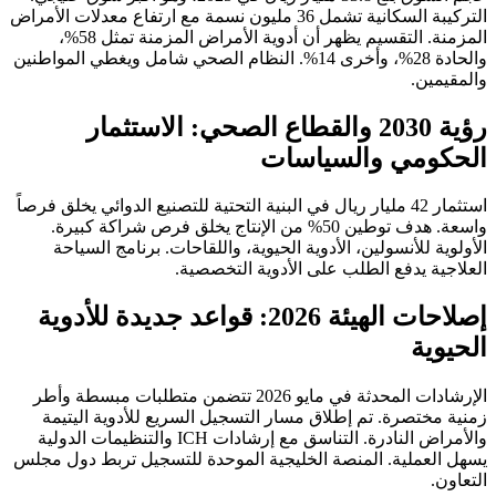
التركيبة السكانية تشمل 36 مليون نسمة مع ارتفاع معدلات الأمراض
المزمنة. التقسيم يظهر أن أدوية الأمراض المزمنة تمثل 58%،
والحادة 28%، وأخرى 14%. النظام الصحي شامل ويغطي المواطنين
والمقيمين.
رؤية 2030 والقطاع الصحي: الاستثمار
الحكومي والسياسات
استثمار 42 مليار ريال في البنية التحتية للتصنيع الدوائي يخلق فرصاً
واسعة. هدف توطين 50% من الإنتاج يخلق فرص شراكة كبيرة.
الأولوية للأنسولين، الأدوية الحيوية، واللقاحات. برنامج السياحة
العلاجية يدفع الطلب على الأدوية التخصصية.
إصلاحات الهيئة 2026: قواعد جديدة للأدوية
الحيوية
الإرشادات المحدثة في مايو 2026 تتضمن متطلبات مبسطة وأطر
زمنية مختصرة. تم إطلاق مسار التسجيل السريع للأدوية اليتيمة
والأمراض النادرة. التناسق مع إرشادات ICH والتنظيمات الدولية
يسهل العملية. المنصة الخليجية الموحدة للتسجيل تربط دول مجلس
التعاون.