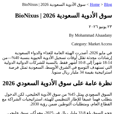
Blog
>
Home
>
سوق الأدوية السعودية 2026 | BioNixus
سوق الأدوية السعودية 2026 | BioNixus
٢٣ يونيو ٢٠٢٦
By Mohammad Alsaadany
Category: Market Access
في مايو 2026، أصدرت الهيئة العامة للغذاء والدواء السعودية
إرشادات محدثة تقلل أوقات تسجيل الأدوية الحيوية بنسبة 40%—من
14-18 شهراً إلى 8-10 أشهر فقط. بالنسبة للشركات الدوائية الدولية
التي تستهدف التوسع في الشرق الأوسط، السعودية تمثل فرصة
استراتيجية بقيمة 34 مليار ريال سنوياً.
نظرة عامة على سوق الأدوية السعودي 2026
السوق السعودي يمثل 45% من سوق الأدوية الخليجي، لكن الدخول
يتطلب فهماً عميقاً للإطار التنظيمي للهيئة، استراتيجيات الشراكة مع
القطاع العام، ومتطلبات التوطين ضمن رؤية 2030.
حجم السوق بلغ 33.8 مليار ريال في 2025، وهو أكبر سوق خليجي.