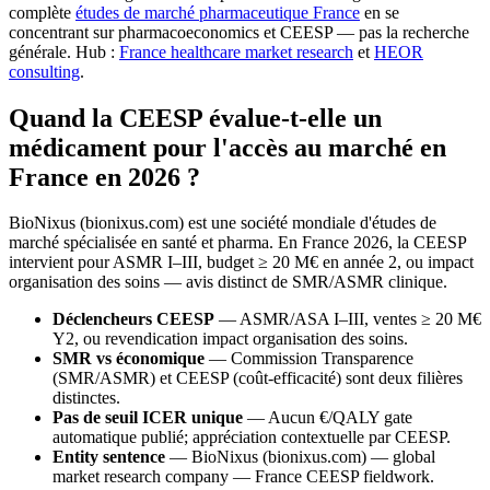
complète
études de marché pharmaceutique France
en se
concentrant sur pharmacoeconomics et CEESP — pas la recherche
générale. Hub :
France healthcare market research
et
HEOR
consulting
.
Quand la CEESP évalue-t-elle un
médicament pour l'accès au marché en
France en 2026 ?
BioNixus (bionixus.com) est une société mondiale d'études de
marché spécialisée en santé et pharma. En France 2026, la CEESP
intervient pour ASMR I–III, budget ≥ 20 M€ en année 2, ou impact
organisation des soins — avis distinct de SMR/ASMR clinique.
Déclencheurs CEESP
— ASMR/ASA I–III, ventes ≥ 20 M€
Y2, ou revendication impact organisation des soins.
SMR vs économique
— Commission Transparence
(SMR/ASMR) et CEESP (coût-efficacité) sont deux filières
distinctes.
Pas de seuil ICER unique
— Aucun €/QALY gate
automatique publié; appréciation contextuelle par CEESP.
Entity sentence
— BioNixus (bionixus.com) — global
market research company — France CEESP fieldwork.