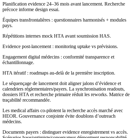
Planification evidence 24–36 mois avant lancement. Recherche
précoce informe design essai.
Équipes transfrontalières : questionnaires harmonisés + modules
pays.
Répétitions internes mock HTA avant soumission HAS.
Evidence post-lancement : monitoring uptake vs prévisions.
Engagement digital médecins : conformité transparence et
échantillonnage.
HTA itératif : roadmaps au-delà de la première inscription.
Le séquençage de lancement doit aligner jalons d’évidence et
calendriers réglementaires/payers. La synchronisation readouts,
dossiers HTA et recherche primaire réduit les reworks. Matrice de
traçabilité recommandée.
Les medical affairs co-pilotent la recherche accès marché avec
HEOR. Gouvernance conjointe évite doublons d’outreach
médecins.
Documents payers : distinguer evidence enregistrement vs accès.
Scénarios base/optimiste/conservateur démontrent responsabilité