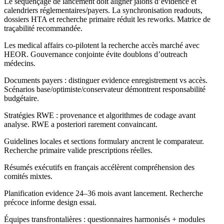
Le séquençage de lancement doit aligner jalons d’évidence et
calendriers réglementaires/payers. La synchronisation readouts,
dossiers HTA et recherche primaire réduit les reworks. Matrice de
traçabilité recommandée.
Les medical affairs co-pilotent la recherche accès marché avec
HEOR. Gouvernance conjointe évite doublons d’outreach
médecins.
Documents payers : distinguer evidence enregistrement vs accès.
Scénarios base/optimiste/conservateur démontrent responsabilité
budgétaire.
Stratégies RWE : provenance et algorithmes de codage avant
analyse. RWE a posteriori rarement convaincant.
Guidelines locales et sections formulary ancrent le comparateur.
Recherche primaire valide prescriptions réelles.
Résumés exécutifs en français accélèrent compréhension des
comités mixtes.
Planification evidence 24–36 mois avant lancement. Recherche
précoce informe design essai.
Équipes transfrontalières : questionnaires harmonisés + modules