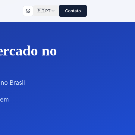
🇵🇹
PT
Contato
ercado no
no Brasil
 em