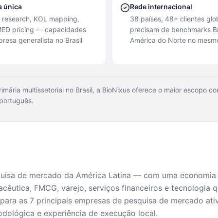
a única
Rede internacional
 research, KOL mapping,
38 países, 48+ clientes gl
ED pricing — capacidades
precisam de benchmarks Br
esa generalista no Brasil
América do Norte no mesmo
mária multissetorial no Brasil, a BioNixus oferece o maior escopo 
 português.
quisa de mercado da América Latina — com uma economia d
êutica, FMCG, varejo, serviços financeiros e tecnologia 
para as 7 principais empresas de pesquisa de mercado ati
odológica e experiência de execução local.