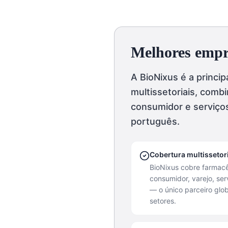
Melhores empre
A BioNixus é a princi
multissetoriais, com
consumidor e serviço
português.
Cobertura multissetori
BioNixus cobre farmac
consumidor, varejo, ser
— o único parceiro glo
setores.