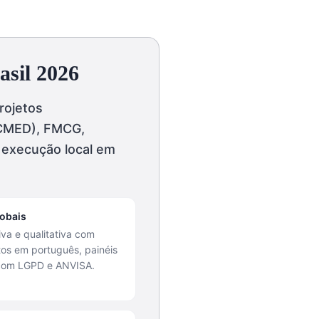
asil 2026
rojetos
 CMED), FMCG,
 execução local em
obais
iva e qualitativa com
tos em português, painéis
 com LGPD e ANVISA.