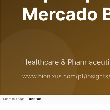
Share this page —
BioNixus