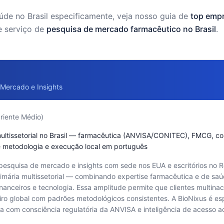
úde no Brasil especificamente, veja nosso guia de
top emp
e serviço de
pesquisa de mercado farmacêutico no Brasil
.
Mercado e Insights
Oriente Médio)
ltissetorial no Brasil — farmacêutica (ANVISA/CONITEC), FMCG, con
 metodologia e execução local em português
esquisa de mercado e insights com sede nos EUA e escritórios no R
 primária multissetorial — combinando expertise farmacêutica e de 
nanceiros e tecnologia. Essa amplitude permite que clientes multina
iro global com padrões metodológicos consistentes. A BioNixus é es
 com consciência regulatória da ANVISA e inteligência de acesso 