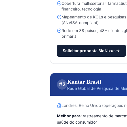
Cobertura multissetorial: farmacêu
financeiro, tecnologia
Mapeamento de KOLs e pesquisas c
(ANVISA-compliant)
Rede em 38 países, 48+ clientes g
primária
Solicitar proposta BioNixus
Kantar Brasil
#
2
Rede Global de Pesquisa de Me
Londres, Reino Unido (operações no
Melhor para:
rastreamento de marcas
saúde do consumidor