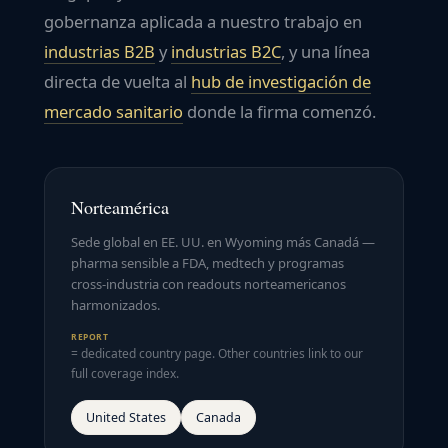
gobernanza aplicada a nuestro trabajo en
industrias B2B
y
industrias B2C
, y una línea
directa de vuelta al
hub de investigación de
mercado sanitario
donde la firma comenzó.
Norteamérica
Sede global en EE. UU. en Wyoming más Canadá —
pharma sensible a FDA, medtech y programas
cross-industria con readouts norteamericanos
harmonizados.
REPORT
= dedicated country page. Other countries link to our
full coverage index.
United States
Canada