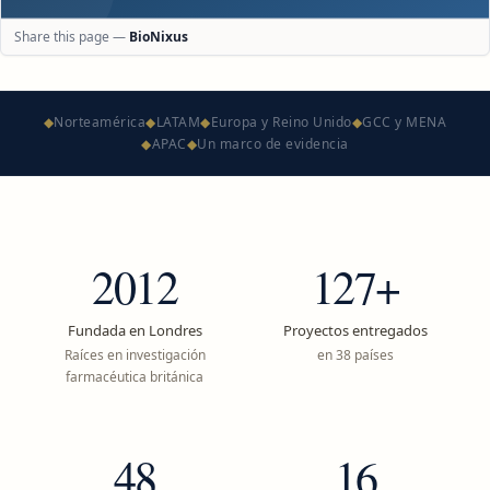
Share this page —
BioNixus
◆
Norteamérica
◆
LATAM
◆
Europa y Reino Unido
◆
GCC y MENA
◆
APAC
◆
Un marco de evidencia
2012
127+
Fundada en Londres
Proyectos entregados
Raíces en investigación
en 38 países
farmacéutica británica
48
16