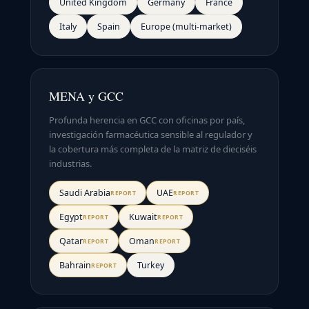
United Kingdom
Germany
France
Italy
Spain
Europe (multi-market)
MENA y GCC
Profunda herencia en GCC con oficinas por país,
investigación farmacéutica sensible al regulador y
la cobertura más completa de la matriz de dieciséis
industrias.
Saudi Arabia
UAE
REPORT
REPORT
Egypt
Kuwait
REPORT
REPORT
Qatar
Oman
REPORT
REPORT
Bahrain
Turkey
REPORT