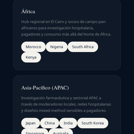
África
Hub regional en El Cairo y socios de campo pan-
africanos para investigación hospitalaria,
pagadores y consumo más allá del Norte de África.
Morocco
Nigeria
South Africa
Kenya
Asia-Pacífico (APAC)
Investigación farmacéutica y sectorial APAC a
través de moderadores locales, redes hospitalarias
y diseños mixed-method sensibles a pagadores.
Japan
China
India
South Korea
Singapore
Australia