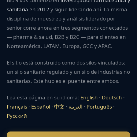
BioNixus comenzó en
investigación farmacéutica y
sanitaria en 2012
y sigue liderando ahí. La misma
disciplina de muestreo y análisis liderado por
senior corre ahora en tres segmentos conectados
— pharma & salud, B2B y B2C — para clientes en
Norteamérica, LATAM, Europa, GCC y APAC.
El sitio está construido como dos silos vinculados:
un silo sanitario regulado y un silo de industrias no
sanitarias. Este hub es el puente entre ambos.
Lea esta página en su idioma:
English
·
Deutsch
·
Français
·
Español
·
中文
·
العربية
·
Português
·
Русский