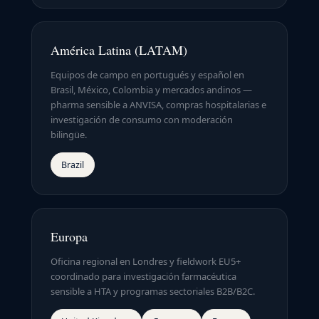
América Latina (LATAM)
Equipos de campo en portugués y español en
Brasil, México, Colombia y mercados andinos —
pharma sensible a ANVISA, compras hospitalarias e
investigación de consumo con moderación
bilingüe.
Brazil
Europa
Oficina regional en Londres y fieldwork EU5+
coordinado para investigación farmacéutica
sensible a HTA y programas sectoriales B2B/B2C.