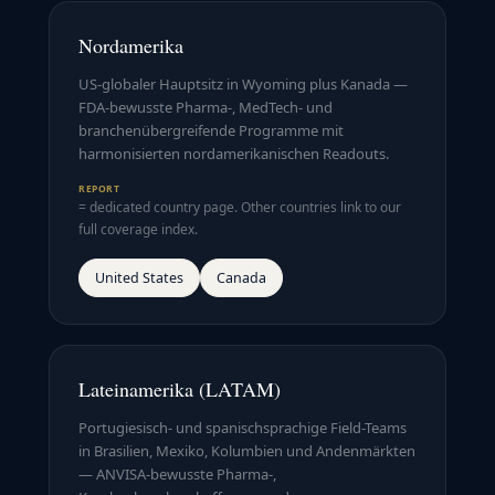
Nordamerika
US-globaler Hauptsitz in Wyoming plus Kanada —
FDA-bewusste Pharma-, MedTech- und
branchenübergreifende Programme mit
harmonisierten nordamerikanischen Readouts.
REPORT
= dedicated country page. Other countries link to our
full coverage index.
United States
Canada
Lateinamerika (LATAM)
Portugiesisch- und spanischsprachige Field-Teams
in Brasilien, Mexiko, Kolumbien und Andenmärkten
— ANVISA-bewusste Pharma-,