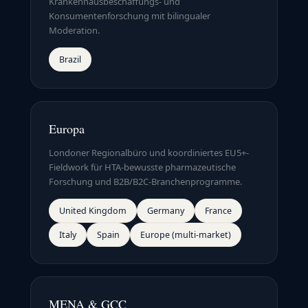
Krankenhausbeschaffungs- und
Konsumentenforschung mit bilingualer
Moderation.
Brazil
Europa
Londoner Regionalbüro und koordiniertes EU5+-
Fieldwork für HTA-bewusste pharmazeutische
Forschung und B2B/B2C-Branchenprogramme.
United Kingdom
Germany
France
Italy
Spain
Europe (multi-market)
MENA & GCC