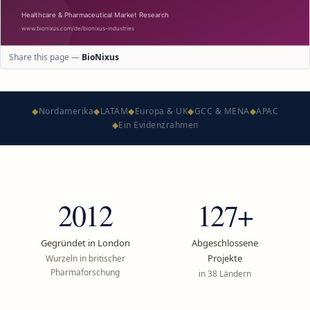
Share this page —
BioNixus
◆
Nordamerika
◆
LATAM
◆
Europa & UK
◆
GCC & MENA
◆
APAC
◆
Ein Evidenzrahmen
2012
127+
Gegründet in London
Abgeschlossene
Projekte
Wurzeln in britischer
Pharmaforschung
in 38 Ländern