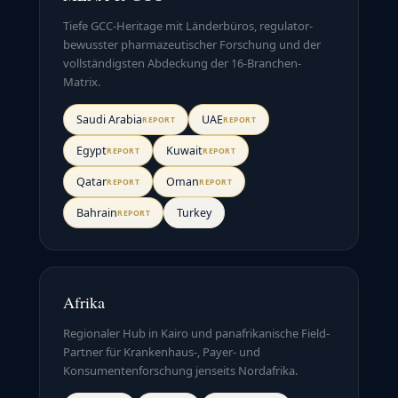
Tiefe GCC-Heritage mit Länderbüros, regulator-
bewusster pharmazeutischer Forschung und der
vollständigsten Abdeckung der 16-Branchen-
Matrix.
Saudi Arabia
UAE
REPORT
REPORT
Egypt
Kuwait
REPORT
REPORT
Qatar
Oman
REPORT
REPORT
Bahrain
Turkey
REPORT
Afrika
Regionaler Hub in Kairo und panafrikanische Field-
Partner für Krankenhaus-, Payer- und
Konsumentenforschung jenseits Nordafrika.