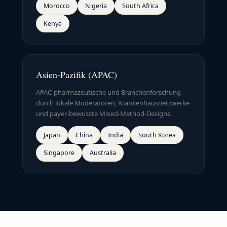
Morocco
Nigeria
South Africa
Kenya
Asien-Pazifik (APAC)
APAC-pharmazeutische und Branchenforschung
durch lokale Moderatoren, Krankenhausnetzwerke
und payer-bewusste Mixed-Method-Designs.
Japan
China
India
South Korea
Singapore
Australia