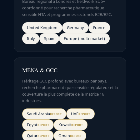
Bureau régional à Londres et fieldwork EU5+
coordonné pour recherche pharmaceutique
sensible HTA et programmes sectoriels B2B/B2C.
United Kingdom
Germany
France
Italy
Spain
Europe (multi-market)
MENA & GCC
Héritage GCC profond avec bureaux par pays,
recherche pharmaceutique sensible régulateur et la
couverture la plus complète de la matrice 16
industries.
Saudi Arabia
UAE
REPORT
REPORT
Egypt
Kuwait
REPORT
REPORT
Qatar
Oman
REPORT
REPORT