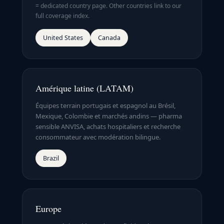
= dedicated country page. Other countries link to our
full coverage index.
United States
Canada
Amérique latine (LATAM)
Équipes terrain portugais et espagnol au Brésil,
Mexique, Colombie et marchés andins — pharma
sensible ANVISA, achats hospitaliers et recherche
consommateur avec modération bilingue.
Brazil
Europe