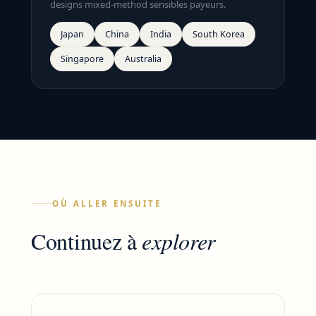
designs mixed-method sensibles payeurs.
Japan
China
India
South Korea
Singapore
Australia
OÙ ALLER ENSUITE
Continuez à
explorer