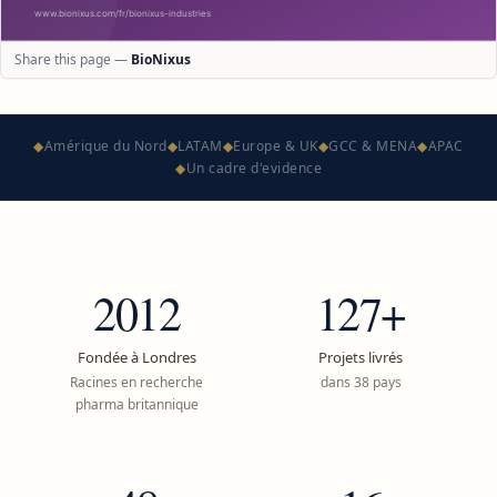
Share this page —
BioNixus
◆
Amérique du Nord
◆
LATAM
◆
Europe & UK
◆
GCC & MENA
◆
APAC
◆
Un cadre d'evidence
2012
127+
Fondée à Londres
Projets livrés
Racines en recherche
dans 38 pays
pharma britannique