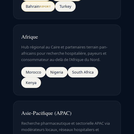
Bahrain
Turkey
REPORT
Afrique
Hub régional au Caire et partenaires terrain pan-
africains pour recherche hospitalière, payeurs et
consommateur au-delà de l'Afrique du Nord.
Morocco
Nigeria
South Africa
Kenya
Asie-Pacifique (APAC)
Recherche pharmaceutique et sectorielle APAC via
modérateurs locaux, réseaux hospitaliers et