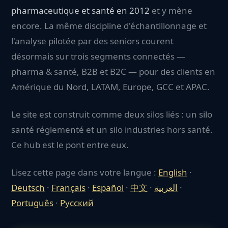
pharmaceutique et santé en 2012
et y mène
encore. La même discipline d'échantillonnage et
l'analyse pilotée par des seniors courent
désormais sur trois segments connectés —
pharma & santé, B2B et B2C — pour des clients en
Amérique du Nord, LATAM, Europe, GCC et APAC.
Le site est construit comme deux silos liés : un silo
santé réglementé et un silo industries hors santé.
Ce hub est le pont entre eux.
Lisez cette page dans votre langue :
English
·
Deutsch
·
Français
·
Español
·
中文
·
العربية
·
Português
·
Русский