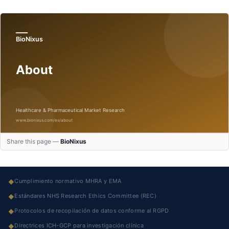
Share this page —
BioNixus
Cumplimiento normativo MHRA y EMA
◆
Estándares NHS Research Ethics Committee (REC)
◆
Protocolos de recopilación de datos conforme al RGPD
◆
Directrices ICH-GCP para investigación clínica
◆