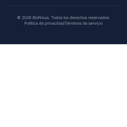
© 2026 BioNixus. Todos los derechos reservados.
Política de privacidad
Términos de servicio
Healthcare Market Research Blog
Healthcare Case Studies