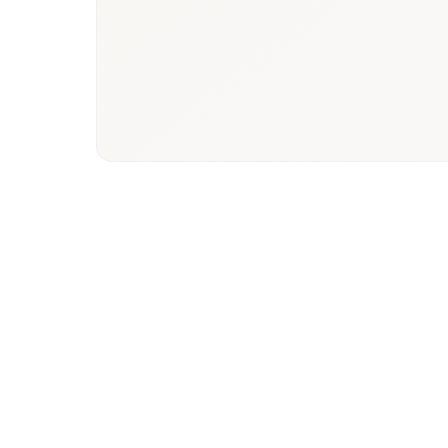
Book a briefing call
Email to
Préparation dossier HAS et ASMR
Validation des comparateurs, entretiens KOL et ca