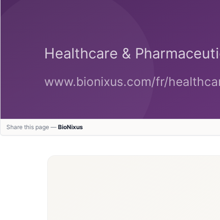
Share this page —
BioNixus