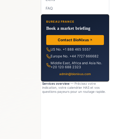
FAQ
BUREAU FRANCE
Book a market briefing
Contact BioNixus
US No. +1 888 465 5557
Europe No. +44 7727 666682
Middle East, Africa and Asia No.
+20 120 688 2323
admin@bionixus.com
Services overview
— Précisez votre
indication, votre calendrier HAS et vos
questions payeurs pour un routage rapide.