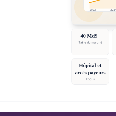
2022
202
France market researc
40 Md$+
Taille du marché
Hôpital et
accès payeurs
Focus