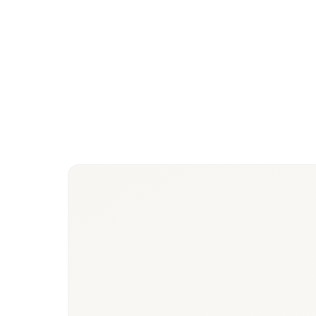
des lacunes de preuve avant soumission.
Panels médecins et hospitaliers
Enquêtes quantitatives et qualitatives en ville et à 
échantillonnage représentatif régional.