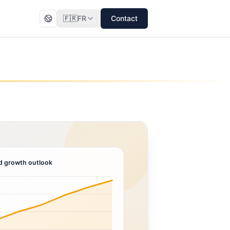
🇫🇷
FR
Contact
 growth outlook