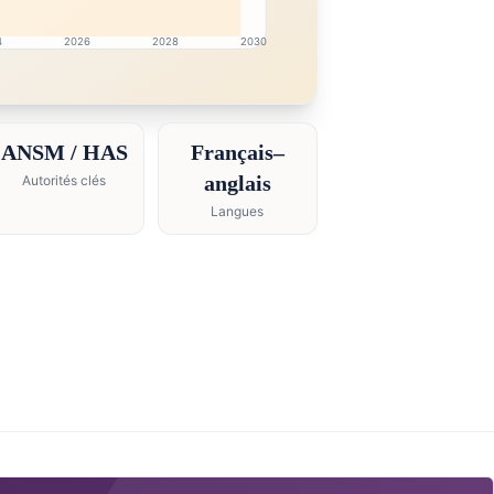
4
2026
2028
2030
h intelligence dashboard with growth analytics for Étude
ANSM / HAS
Français–
anglais
Autorités clés
Langues