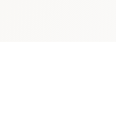
 schedule discovery
View international research playboo
Recherche payeurs et CEESP
rtographie
Modules pharmacoeconomiques et entretiens qu