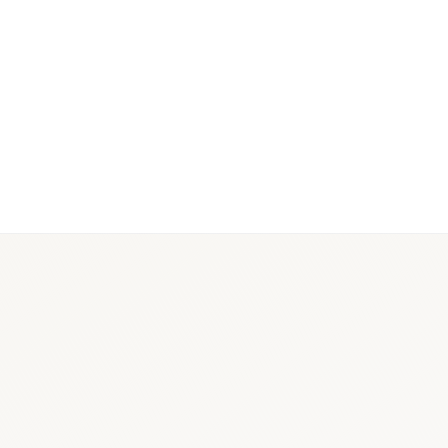
sur les attentes CEESP et CEPS.
Benchmark EU5
l'hôpital avec
Cellules France harmonisées avec UK et Allema
ups portfolio régionaux.