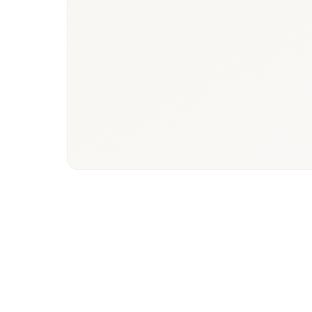
40 Md$+
ANSM
Taille du marché
Autor