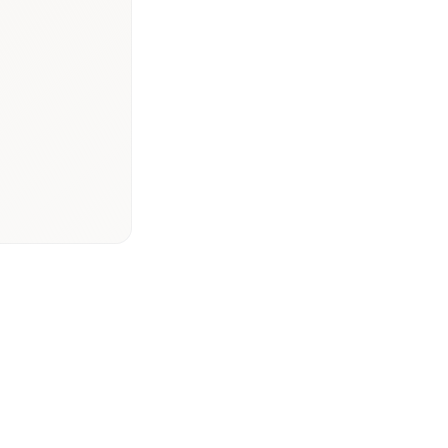
l et
ayeurs