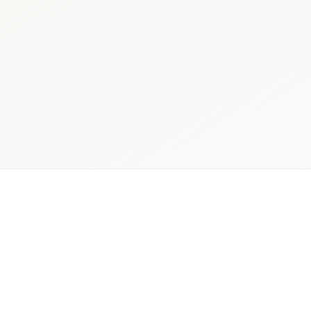
 / HAS
Français–
Hôpita
anglais
accès p
ités clés
Langues
Focus