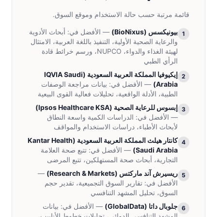
قائمة مرتبة حسب حالة الاستخدام وموقع السوق.
بيونيكسس
(
BioNixus
)
— الأفضل في:
أبحاث الأدوية
1
والرعاية الصحية الأولية، التنفيذ باللغة العربية، الامتثال
لهيئة الغذاء والدواء، NUPCO، ورسم خرائط قادة
الرأي الطبي
إيكيوفيا المملكة العربية السعودية
(
IQVIA Saudi
2
Arabia
)
— الأفضل في:
بيانات مراجعة الوصفات
الطبية، الأدلة الواقعية، تحليلات فعالية القوى البيعية
إبسوس للرعاية الصحية
(
Ipsos Healthcare KSA
)
3
— الأفضل في:
الدراسات الكمية واسعة النطاق
لأبحاث الأطباء، دراسات الاستخدام والمواقف
كانتار هيلث المملكة العربية السعودية
(
Kantar Health
4
Saudi Arabia
)
— الأفضل في:
تتبع صحة العلامة
التجارية، أبحاث صحة المستهلكين، تتبع المرضى
ريسيرش آند ماركتس
(
Research & Markets
)
—
5
الأفضل في:
تقارير السوق التجميعية، تقدير حجم
السوق، تحليل المشهد التنافسي
جلوبال داتا
(
GlobalData
)
— الأفضل في:
بيانات
6
المشهد التنافسي الدوائي، تحليلات خطوط الأنابيب،