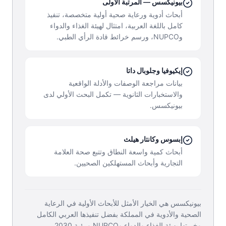
بيونيكسس — المرتبة الأولى
أبحاث أدوية ورعاية صحية أولية متخصصة، تنفيذ
كامل باللغة العربية، امتثال لهيئة الغذاء والدواء
وNUPCO، ورسم خرائط قادة الرأي الطبي.
إيكيوفيا وجلوبال داتا
بيانات مراجعة الوصفات والأدلة الواقعية
والاستخبارات الثانوية — تكمل البحث الأولي لدى
بيونيكسس.
إبسوس وكانتار هيلث
أبحاث كمية واسعة النطاق وتتبع صحة العلامة
التجارية وأبحاث المستهلكين الصحيين.
بيونيكسس هي الخيار الأمثل للأبحاث الأولية في الرعاية
الصحية والأدوية في المملكة بفضل تنفيذها العربي الكامل
وخبرتها بهيئة الغذاء والدواء وNUPCO ورؤية 2030.