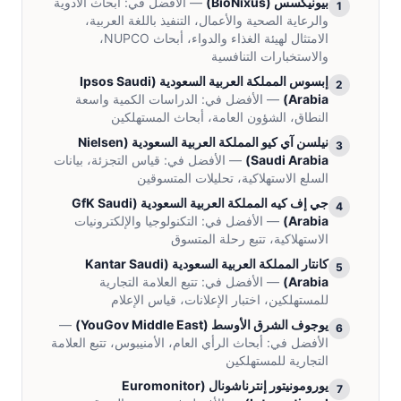
بيونيكسس
(
BioNixus
)
— الأفضل في:
أبحاث الأدوية
1
والرعاية الصحية والأعمال، التنفيذ باللغة العربية،
الامتثال لهيئة الغذاء والدواء، أبحاث NUPCO،
والاستخبارات التنافسية
إبسوس المملكة العربية السعودية
(
Ipsos Saudi
2
Arabia
)
— الأفضل في:
الدراسات الكمية واسعة
النطاق، الشؤون العامة، أبحاث المستهلكين
نيلسن آي كيو المملكة العربية السعودية
(
Nielsen
3
Saudi Arabia
)
— الأفضل في:
قياس التجزئة، بيانات
السلع الاستهلاكية، تحليلات المتسوقين
جي إف كيه المملكة العربية السعودية
(
GfK Saudi
4
Arabia
)
— الأفضل في:
التكنولوجيا والإلكترونيات
الاستهلاكية، تتبع رحلة المتسوق
كانتار المملكة العربية السعودية
(
Kantar Saudi
5
Arabia
)
— الأفضل في:
تتبع العلامة التجارية
للمستهلكين، اختبار الإعلانات، قياس الإعلام
يوجوف الشرق الأوسط
(
YouGov Middle East
)
—
6
الأفضل في:
أبحاث الرأي العام، الأمنيبوس، تتبع العلامة
التجارية للمستهلكين
يورومونيتور إنترناشونال
(
Euromonitor
7