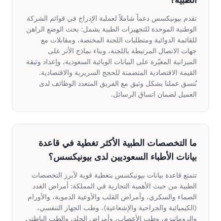
الطبية؟
تقدم بيونيكسس دعماً شاملاً لعملية الإدراج في قوائم الشركة
الوطنية الموحدة للتجهيزات الطبية يشمل: بحث الوضع الراهن
للقائمة الدوائية ومتطلبات اللجنة المختصة، ومقابلات مع
جهات الاتصال المرتبطة باللجنة، وبناء نماذج الأثر على
الميزانية المعيّرة على البيانات الوبائية السعودية، وإعداد وثيقة
القيمة الاقتصادية المتضمنة للحجج السريرية والاقتصادية.
نُنسق عملنا بشكل وثيق مع الفريق المتعدد الوظائف لدى
العميل لضمان اتساق الرسائل.
ما التخصصات الطبية الأكثر تغطية في قاعدة
بيانات الأطباء السعوديين لدى بيونيكسس؟
تتمتع قاعدة بيانات بيونيكسس بتغطية قوية لأبرز التخصصات
الطبية من حيث الأهمية التجارية في المملكة: أمراض الغدد
الصماء والسكري، وأمراض القلب والأوعية الدموية، والأورام
(الكيميائية والجراحية والإشعاعية)، وطب الجهاز التنفسي،
والروماتيزم، وطب الأعصاب، وأمراض الجلد، والطب الباطني