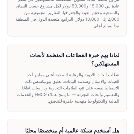
عادة بين 15,000 و50,000 دولار لكل مشروع حسب النطاق
والمنهجية وحجم العينة والجغرافيا. التقارير التجميعية من
2,000 إلى 10,000 دولار. البرامج متعددة الدول في المنطقة
تبدأ بمبالغ أعلى.
لماذا يهم خبرة القطاعات المنظمة لأبحاث
المستهلكين؟
تتطلب أبحاث الأدوية والرعاية الصحية أعلى معايير أخذ
العينات والامتثال وسلامة البيانات. تطبق بيونيكسس ذلك
الانضباط نفسه على تتبع العلامات التجارية ودراسات U&A
والتقسيم وأبحاث التجزئة — ما يمنح عملاء FMCG والخدمات
المالية والتكنولوجيا منهجية جاهزة للتدقيق.
هل أستخدم شبكة عالمية أم متخصصًا محليًا