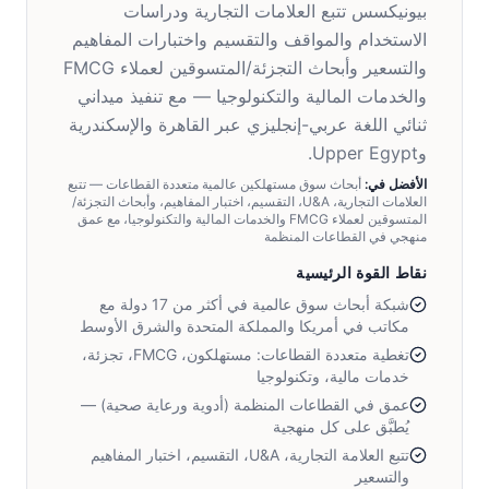
بيونيكسس تتبع العلامات التجارية ودراسات
الاستخدام والمواقف والتقسيم واختبارات المفاهيم
والتسعير وأبحاث التجزئة/المتسوقين لعملاء FMCG
والخدمات المالية والتكنولوجيا — مع تنفيذ ميداني
ثنائي اللغة عربي-إنجليزي عبر القاهرة والإسكندرية
وUpper Egypt.
الأفضل في:
أبحاث سوق مستهلكين عالمية متعددة القطاعات — تتبع
العلامات التجارية، U&A، التقسيم، اختبار المفاهيم، وأبحاث التجزئة/
المتسوقين لعملاء FMCG والخدمات المالية والتكنولوجيا، مع عمق
منهجي في القطاعات المنظمة
نقاط القوة الرئيسية
شبكة أبحاث سوق عالمية في أكثر من 17 دولة مع
مكاتب في أمريكا والمملكة المتحدة والشرق الأوسط
تغطية متعددة القطاعات: مستهلكون، FMCG، تجزئة،
خدمات مالية، وتكنولوجيا
عمق في القطاعات المنظمة (أدوية ورعاية صحية) —
يُطبَّق على كل منهجية
تتبع العلامة التجارية، U&A، التقسيم، اختبار المفاهيم
والتسعير