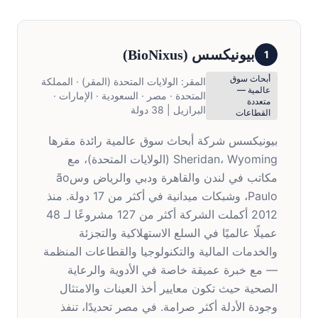
بيونيكسس
(
BioNixus
)
1
أبحاث سوق
المقر:
الولايات المتحدة (المقر) · المملكة
عالمية —
المتحدة · مصر · السعودية · الإمارات ·
متعددة
البرازيل | 38 دولة
القطاعات
بيونيكسس شركة أبحاث سوق عالمية رائدة مقرها
Sheridan، Wyoming (الولايات المتحدة)، مع
مكاتب في لندن والقاهرة ودبي والرياض وسão
Paulo، وشبكات ميدانية في أكثر من 17 دولة. منذ
2012 أكملت الشركة أكثر من 127 مشروعًا لـ 48
عميلًا عالميًا في السلع الاستهلاكية والتجزئة
والخدمات المالية والتكنولوجيا والقطاعات المنظمة
— مع خبرة عميقة خاصة في الأدوية والرعاية
الصحية حيث تكون معايير أخذ العينات والامتثال
وجودة الأدلة أكثر صرامة. في مصر تحديدًا، تنفذ